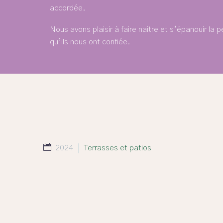
accordée.
Nous avons plaisir à faire naitre et s’épanouir la p
qu’ils nous ont confiée.
2024
Terrasses et patios