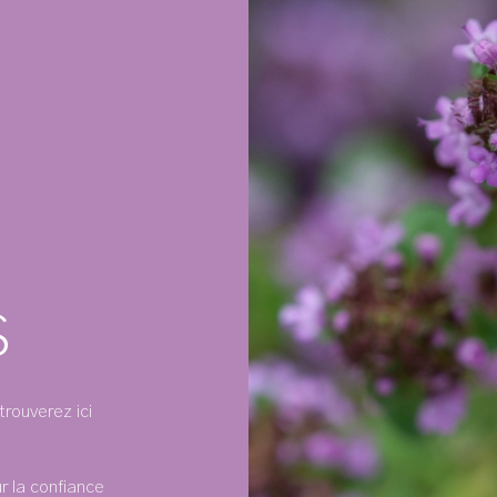
S
trouverez ici
 la confiance