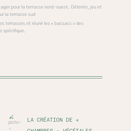
ager pour la terrasse nord-ouest. Détente, jeu et
ur la terrasse sud
es terrasses et réunir les « bacsacs » des
 spé­cifique.
LA CRÉATION DE «
CHAMBRES » VÉGÉTALES