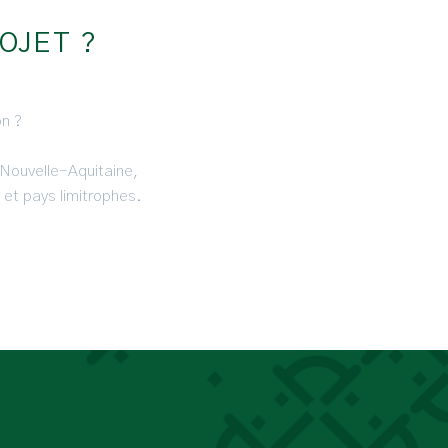
OJET ?
on ?
Nouvelle-Aquitaine,
 et pays limitrophes.