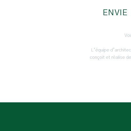
ENVIE
Vou
L’équipe d’archite
conçoit et réalise d