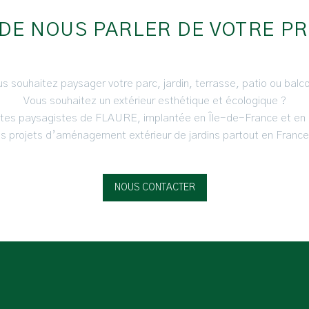
 DE NOUS PARLER DE VOTRE PR
s souhaitez paysager votre parc, jardin, terrasse, patio ou balc
Vous souhaitez un extérieur esthétique et écologique ?
ctes paysagistes de FLAURE, implantée en Île-de-France et en 
es projets d’aménagement extérieur de jardins partout en France
NOUS CONTACTER