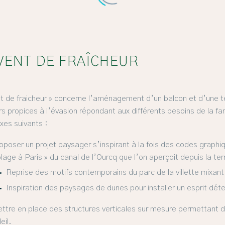
VENT DE FRAÎCHEUR
t de fraicheur » concerne l’aménagement d’un balcon et d’une ter
rs propices à l’évasion répon­dant aux différents besoins de la fam
axes suivants :
oposer un projet paysager s’inspirant à la fois des codes graphiq
plage à Paris » du canal de l’Ourcq que l’on aperçoit depuis la ter
Reprise des motifs contemporains du parc de la villette mixant 
Inspi­ration des paysages de dunes pour installer un esprit dét
ttre en place des structures verticales sur mesure permettant de
eil.